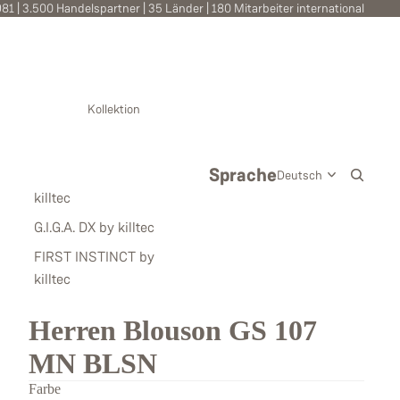
981 | 3.500 Handelspartner | 35 Länder | 180 Mitarbeiter international
Kollektion
Sprache
killtec
G.I.G.A. DX by killtec
FIRST INSTINCT by
killtec
Herren Blouson GS 107
MN BLSN
Farbe