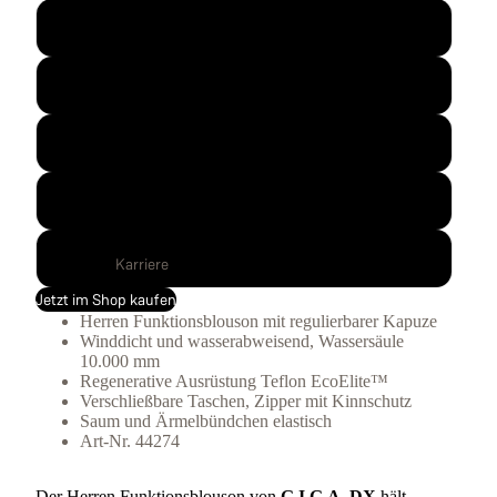
L
XL
XXL
3XL
4XL
Karriere
Jetzt im Shop kaufen
Herren Funktionsblouson mit regulierbarer Kapuze
Winddicht und wasserabweisend, Wassersäule
10.000 mm
Regenerative Ausrüstung Teflon EcoElite™
Verschließbare Taschen, Zipper mit Kinnschutz
Saum und Ärmelbündchen elastisch
Art-Nr. 44274
Der Herren Funktionsblouson von
G.I.G.A. DX
hält